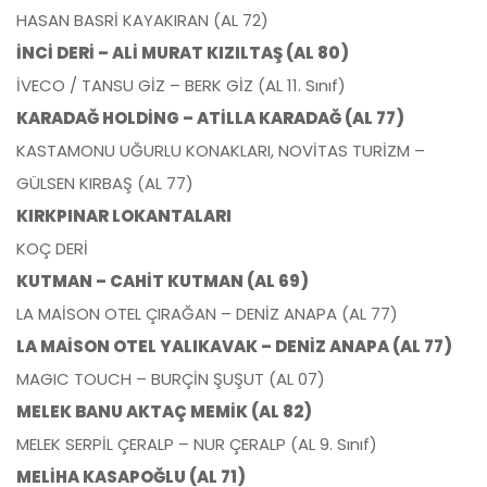
HASAN BASRİ KAYAKIRAN (AL 72)
İNCİ DERİ – ALİ MURAT KIZILTAŞ (AL 80)
İVECO / TANSU GİZ – BERK GİZ (AL 11. Sınıf)
KARADAĞ HOLDİNG – ATİLLA KARADAĞ (AL 77)
KASTAMONU UĞURLU KONAKLARI, NOVİTAS TURİZM –
GÜLSEN KIRBAŞ (AL 77)
KIRKPINAR LOKANTALARI
KOÇ DERİ
KUTMAN – CAHİT KUTMAN (AL 69)
LA MAİSON OTEL ÇIRAĞAN – DENİZ ANAPA (AL 77)
LA MAİSON OTEL YALIKAVAK – DENİZ ANAPA (AL 77)
MAGIC TOUCH – BURÇİN ŞUŞUT (AL 07)
MELEK BANU AKTAÇ MEMİK (AL 82)
MELEK SERPİL ÇERALP – NUR ÇERALP (AL 9. Sınıf)
MELİHA KASAPOĞLU (AL 71)