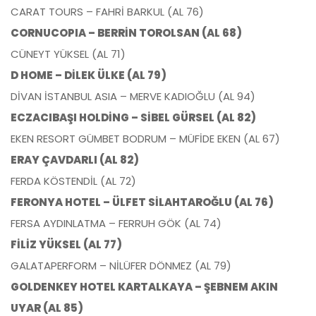
CARAT TOURS – FAHRİ BARKUL (AL 76)
CORNUCOPIA – BERRİN TOROLSAN (AL 68)
CÜNEYT YÜKSEL (AL 71)
D HOME – DİLEK ÜLKE (AL 79)
DİVAN İSTANBUL ASIA – MERVE KADIOĞLU (AL 94)
ECZACIBAŞI HOLDİNG – SİBEL GÜRSEL (AL 82)
EKEN RESORT GÜMBET BODRUM – MÜFİDE EKEN (AL 67)
ERAY ÇAVDARLI (AL 82)
FERDA KÖSTENDİL (AL 72)
FERONYA HOTEL – ÜLFET SİLAHTAROĞLU (AL 76)
FERSA AYDINLATMA – FERRUH GÖK (AL 74)
FİLİZ YÜKSEL (AL 77)
GALATAPERFORM – NİLÜFER DÖNMEZ (AL 79)
GOLDENKEY HOTEL KARTALKAYA – ŞEBNEM AKIN
UYAR (AL 85)