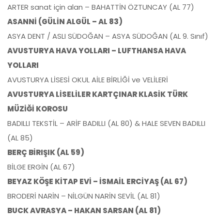
ARTER sanat için alan – BAHATTİN ÖZTUNCAY (AL 77)
ASANNİ (GÜLİN ALGÜL – AL 83)
ASYA DENT / ASLI SÜDOĞAN – ASYA SÜDOĞAN (AL 9. Sınıf)
AVUSTURYA HAVA YOLLARI – LUFTHANSA HAVA
YOLLARI
AVUSTURYA LİSESİ OKUL AİLE BİRLİĞİ ve VELİLERİ
AVUSTURYA LİSELİLER KARTÇINAR KLASİK TÜRK
MÜZİĞİ KOROSU
BADILLI TEKSTİL – ARİF BADILLI (AL 80) & HALE SEVEN BADILLI
(AL 85)
BERÇ BİRIŞIK (AL 59)
BİLGE ERGİN (AL 67)
BEYAZ KÖŞE KİTAP EVİ – İSMAİL ERCİYAŞ (AL 67)
BRODERİ NARİN – NİLGÜN NARİN SEVİL (AL 81)
BUCK AVRASYA – HAKAN SARSAN (AL 81)