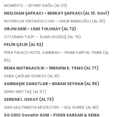
MOMENTO – ZEYNEP DAĞLI (AL 02)
NESLİHAN ŞAPKACI – BERKAY ŞAPKACI (AL 10. Sınıf)
NOTEBOOK KIRTASİYE.COM – ONUR BABAOĞLU (AL 00)
ORJİN DERİ – LEMİ TOLUNAY (AL 72)
OTTOMAN TULİP – İLHAN GÜZELİŞ (AL 76)
PELİN ÇELİK (AL 92)
PERA PALACE HOTEL JUMEIRAH – PINAR KARTAL TİMER (AL
85)
REMA MATBAACILIK – İBRAHİM E. TEMO (AL 77)
SABA ÇAĞLAR GÜNEYLİ (AL 81)
SARMAŞIK SANATLAR – BARAN SEYHAN (AL 95)
SENİH SERTTAŞ (AL 67)
SERDAR İ. OSKAY (AL 73)
SMG MULTİMEDYA MÜZİKOTEK – GÜL GÜRER (AL 80)
SO CHIC Cevahir AVM – FİGEN SARSAN & SEMA