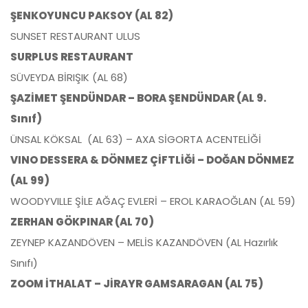
ŞENKOYUNCU PAKSOY (AL 82)
SUNSET RESTAURANT ULUS
SURPLUS RESTAURANT
SÜVEYDA BİRIŞIK (AL 68)
ŞAZİMET ŞENDÜNDAR – BORA ŞENDÜNDAR (AL 9.
Sınıf)
ÜNSAL KÖKSAL (AL 63) – AXA SİGORTA ACENTELİĞİ
VINO DESSERA & DÖNMEZ ÇİFTLİĞİ – DOĞAN DÖNMEZ
(AL 99)
WOODYVILLE ŞİLE AĞAÇ EVLERİ – EROL KARAOĞLAN (AL 59)
ZERHAN GÖKPINAR (AL 70)
ZEYNEP KAZANDÖVEN – MELİS KAZANDÖVEN (AL Hazırlık
Sınıfı)
ZOOM İTHALAT – JİRAYR GAMSARAGAN (AL 75)