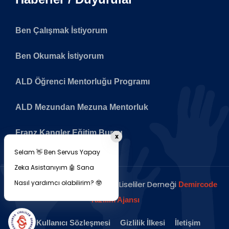
Ben Çalışmak İstiyorum
Ben Okumak İstiyorum
ALD Öğrenci Mentorluğu Programı
ALD Mezundan Mezuna Mentorluk
Franz Kangler Eğitim Bursu
x
Selam 👋 Ben Servus Yapay
Zeka Asistanıyım 🤖 Sana
Nasıl yardımcı olabilirim? 🤓
Copyright © 2026 Avusturya Liseliler Derneği
Demircode
Yazılım Ajansı
Kullanıcı Sözleşmesi
Gizlilik İlkesi
İletişim