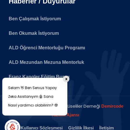
Haberler / Duyurular
Ben Çalışmak İstiyorum
Ben Okumak İstiyorum
ALD Öğrenci Mentorluğu Programı
ALD Mezundan Mezuna Mentorluk
Franz Kangler Eğitim Bursu
x
Selam 👋 Ben Servus Yapay
Zeka Asistanıyım 🤖 Sana
Nasıl yardımcı olabilirim? 🤓
Copyright © 2026 Avusturya Liseliler Derneği
Demircode
Yazılım Ajansı
Kullanıcı Sözleşmesi
Gizlilik İlkesi
İletişim