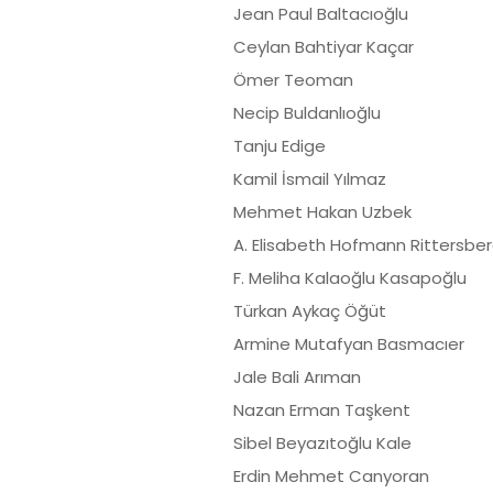
Jean Paul Baltacıoğ
Ceylan Bahtiyar Kaç
Ömer Teoman 
Necip Buldanlıoğl
Tanju Edige 
Kamil İsmail Yılma
Mehmet Hakan Uzbe
A. Elisabeth Hofmann Ritters
F. Meliha Kalaoğlu Kasap
Türkan Aykaç Öğü
Armine Mutafyan Basmac
Jale Bali Arıma
Nazan Erman Taşke
Sibel Beyazıtoğlu K
Erdin Mehmet Canyor