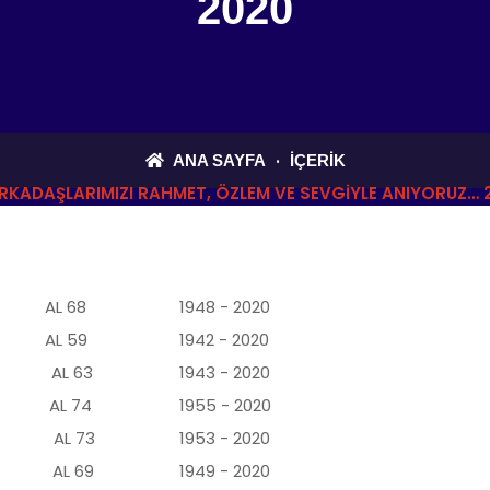
2020
ANA SAYFA
İÇERIK
RKADAŞLARIMIZI RAHMET, ÖZLEM VE SEVGIYLE ANIYORUZ… 
 AL 68
1948 - 2020
 AL 59
1942 - 2020
 AL 63
1943 - 2020
 AL 74
1955 - 2020
k AL 73
1953 - 2020
r AL 69
1949 - 2020