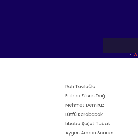
A
Refi Taviloğlu
Fatma Füsun Dağ
Mehmet Demiruz
Lütfü Karabacak
Libabe Şuşut Taba
Aygen Arman Sence