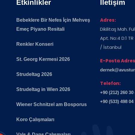
Etkinlikler
İletişim
Adres:
Bebeklere Bir Nefes İçin Mehveş
Dikilitaş Mah. F
Emeç Piyano Resitali
Apt. No:4 D:1 TR
Renkler Konseri
/ İstanbul
St. Georg Kermesi 2026
E-Posta Adres
dernek@avusturya
Strudeltag 2026
Telefon:
Strudeltag in Wien 2026
+90 (212) 260 30
+90 (533) 498 04
Wiener Schnitzel am Bosporus
Koro Çalışmaları
Vals & Dans Çalışmaları