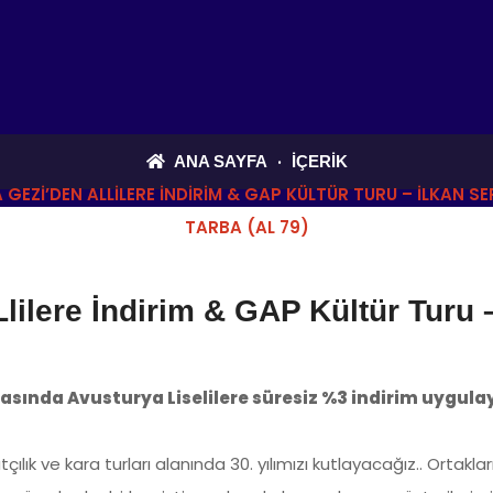
ANA SAYFA
İÇERIK
 GEZI’DEN ALLILERE İNDIRIM & GAP KÜLTÜR TURU – İLKAN S
TARBA (AL 79)
ilere İndirim & GAP Kültür Turu 
sında Avusturya Liselilere süresiz %3 indirim uygulay
ılık ve kara turları alanında 30. yılımızı kutlayacağız.. Ortak