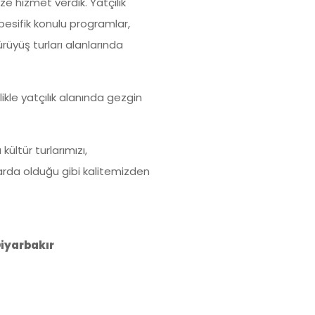
e hizmet verdik. Yatçılık
pesifik konulu programlar,
rüyüş turları alanlarında
likle yatçılık alanında gezgin
kültür turlarımızı,
arda olduğu gibi kalitemizden
Diyarbakır