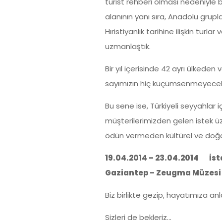
turist rehberi olması nedeniyle 
alanının yanı sıra, Anadolu grup
Hıristiyanlık tarihine ilişkin tu
uzmanlaştık.
Bir yıl içerisinde 42 ayrı ülkeden
sayımızın hiç küçümsenmeyecek b
Bu sene ise, Türkiyeli seyyahlar i
müşterilerimizden gelen istek üz
ödün vermeden kültürel ve doğa a
19.04.2014 – 23.04.2014 İst
Gaziantep – Zeugma Müzesi –
Biz birlikte gezip, hayatımıza an
Sizleri de bekleriz...