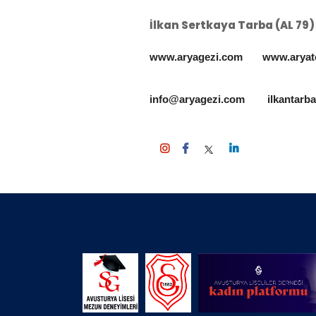
İlkan Sertkaya Tarba (AL 79)
www.aryagezi.com
www.aryat
info@aryagezi.com
ilkantarb