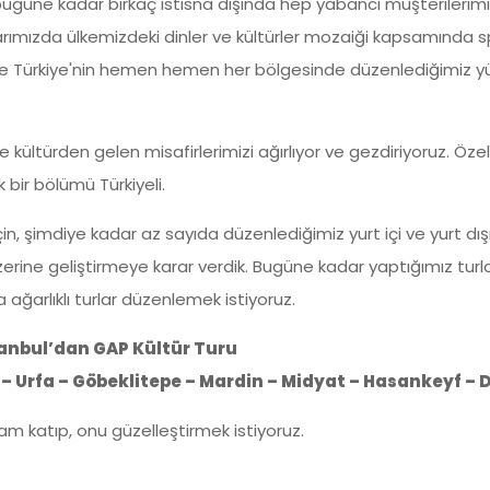
bugüne kadar birkaç istisna dışında hep yabancı müşterilerimiz
larımızda ülkemizdeki dinler ve kültürler mozaiği kapsamında s
rlar ve Türkiye'nin hemen hemen her bölgesinde düzenlediğimiz yü
 ve kültürden gelen misafirlerimizi ağırlıyor ve gezdiriyoruz. Özel
ir bölümü Türkiyeli.
çin, şimdiye kadar az sayıda düzenlediğimiz yurt içi ve yurt dışı 
erine geliştirmeye karar verdik. Bugüne kadar yaptığımız turl
ğarlıklı turlar düzenlemek istiyoruz.
anbul’dan GAP Kültür Turu
 Urfa – Göbeklitepe – Mardin – Midyat – Hasankeyf – 
lam katıp, onu güzelleştirmek istiyoruz.