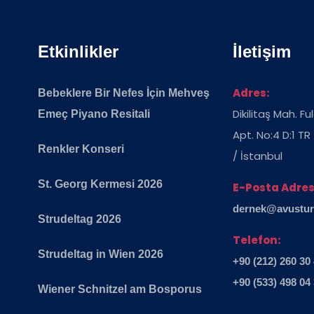
Etkinlikler
İletişim
Adres:
Bebeklere Bir Nefes İçin Mehveş
Dikilitaş Mah. F
Emeç Piyano Resitali
Apt. No:4 D:1 TR
Renkler Konseri
/ İstanbul
St. Georg Kermesi 2026
E-Posta Adres
dernek@avusturya
Strudeltag 2026
Telefon:
Strudeltag in Wien 2026
+90 (212) 260 30
+90 (533) 498 04
Wiener Schnitzel am Bosporus