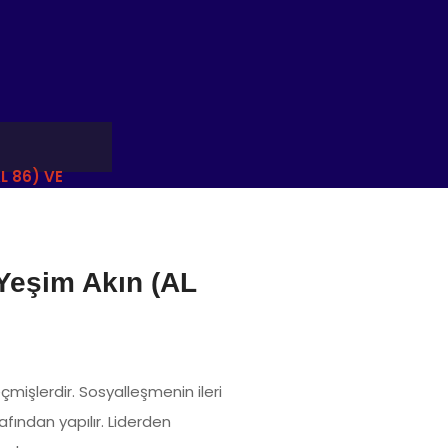
L 86) VE
Yeşim Akın (AL
çmişlerdir. Sosyalleşmenin ileri
fından yapılır. Liderden