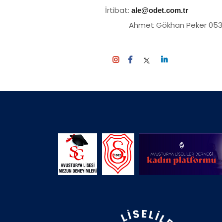
İrtibat:
ale@odet.com.tr
Ahmet Gökhan Peker 0530 