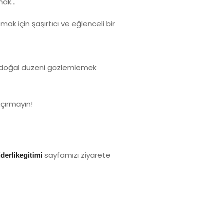
amak…
mak için şaşırtıcı ve eğlenceli bir
ığı doğal düzeni gözlemlemek
açırmayın!
sayfamızı ziyarete
derlikegitimi