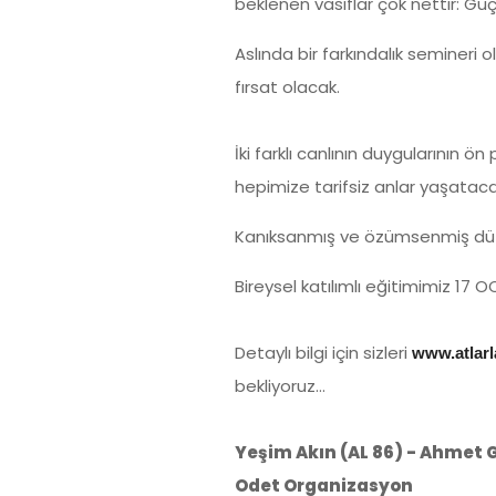
beklenen vasıflar çok nettir: G
Aslında bir farkındalık semineri o
fırsat olacak.
İki farklı canlının duygularının
hepimize tarifsiz anlar yaşataca
Kanıksanmış ve özümsenmiş düzen
Bireysel katılımlı eğitimimiz 17 O
Detaylı bilgi için sizleri
www.atlarl
bekliyoruz…
Yeşim Akın (AL 86) - Ahmet 
Odet Organizasyon