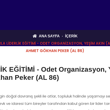
ANA SAYFA
İÇERIK
LA LİDERLİK EĞİTİMİ - ODET ORGANIZASYON, YEŞIM AKIN (A
AHMET GÖKHAN PEKER (AL 86)
 EĞİTİMİ - Odet Organizasyon, 
han Peker (AL 86)
in doğal davranış şekli ile atlar, topluluk halinde yaşamayı se
k ve idaresi tüm bireyler tarafından kabul gören bir lider tara