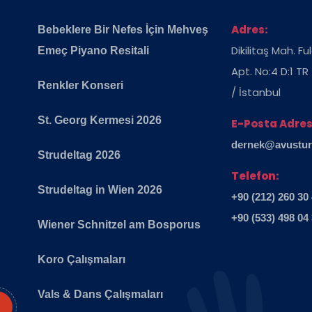
Adres:
Bebeklere Bir Nefes İçin Mehveş
Dikilitaş Mah. F
Emeç Piyano Resitali
Apt. No:4 D:1 TR
Renkler Konseri
/ İstanbul
St. Georg Kermesi 2026
E-Posta Adres
dernek@avusturya
Strudeltag 2026
Telefon:
Strudeltag in Wien 2026
+90 (212) 260 30
+90 (533) 498 04
Wiener Schnitzel am Bosporus
Koro Çalışmaları
Vals & Dans Çalışmaları