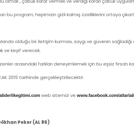
üçlü olmak , çabuk karar vermek ve verdiği kararı çabuk uygul
lan bu program, hepimizin gizli kalmış özelliklerini ortaya çıkart
 ön planda olduğu bir iletişim kurması, saygı ve güvenin sağlad
k ve keyif verecek.
ler arasındaki farkları deneyimlemek için bu eşsiz fırsatı k
CAK 2015 tarihinde gerçekleştirilecektir.
web sitemizi ve
aliderlikegitimi.com
www.facebook.com/atlarlali
Gökhan Peker (AL 86)