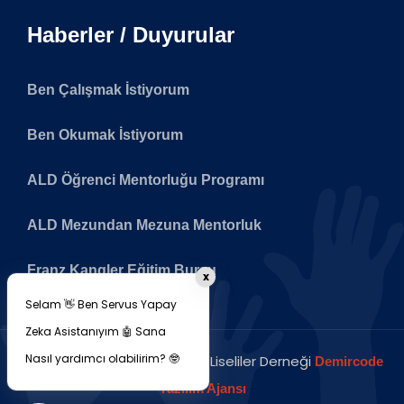
Haberler / Duyurular
Ben Çalışmak İstiyorum
Ben Okumak İstiyorum
ALD Öğrenci Mentorluğu Programı
ALD Mezundan Mezuna Mentorluk
Franz Kangler Eğitim Bursu
x
Selam 👋 Ben Servus Yapay
Zeka Asistanıyım 🤖 Sana
Nasıl yardımcı olabilirim? 🤓
Copyright © 2026 Avusturya Liseliler Derneği
Demircode
Yazılım Ajansı