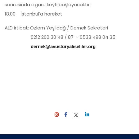
sonrasında ızgara keyfi başlayacaktır.
18.00 İstanbul’a hareket
ALD irtibat: Özlem Yeşildağ / Dernek Sekreteri
0212 260 30 48 / 87 - 0533 498 04 35
dernek@avusturyaliseliler.org