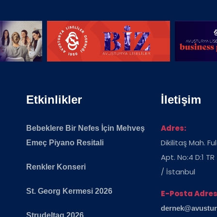
Etkinlikler
İletişim
Adres:
Bebeklere Bir Nefes İçin Mehveş
Dikilitaş Mah. F
Emeç Piyano Resitali
Apt. No:4 D:1 TR
Renkler Konseri
/ İstanbul
St. Georg Kermesi 2026
E-Posta Adres
dernek@avusturya
Strudeltag 2026