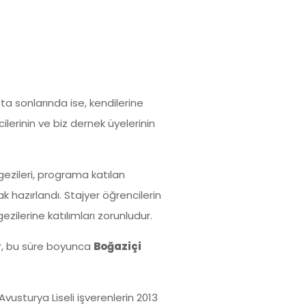
afta sonlarında ise, kendilerine
lerinin ve biz dernek üyelerinin
 gezileri, programa katılan
k hazırlandı. Stajyer öğrencilerin
ezilerine katılımları zorunludur.
ler, bu süre boyunca
Boğaziçi
Avusturya Liseli işverenlerin 2013