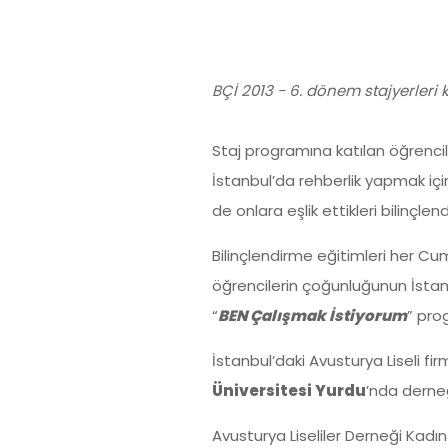
BÇİ 2013 - 6. dönem stajyerleri ka
Staj programına katılan öğrenciler
İstanbul’da rehberlik yapmak içi
de onlara eşlik ettikleri bilinçlen
Bilinçlendirme eğitimleri her Cuma
öğrencilerin çoğunluğunun İstanbu
“
BEN Çalışmak İstiyorum
” pro
İstanbul’daki Avusturya Liseli fi
Üniversitesi Yurdu
’nda derneğ
Avusturya Liseliler Derneği Kadın 