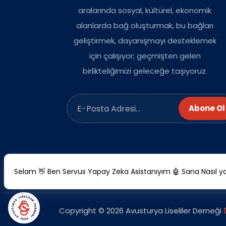
aralarında sosyal, kültürel, ekonomik
alanlarda bağ oluşturmak, bu bağları
geliştirmek, dayanışmayı desteklemek
için çalışıyor; geçmişten gelen
birlikteliğimizi geleceğe taşıyoruz.
Abone Ol
Selam 👋 Ben Servus Yapay Zeka Asistanıyım 🤖 Sana Nasıl yar
Copyright © 2026 Avusturya Liseliler Derneği