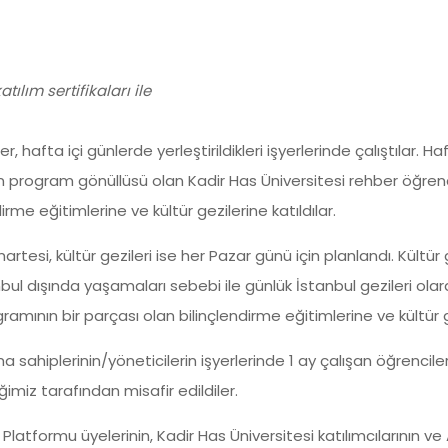
tılım sertifikaları ile
, hafta içi günlerde yerleştirildikleri işyerlerinde çalıştılar. H
n program gönüllüsü olan Kadir Has Üniversitesi rehber öğrenci
dirme eğitimlerine ve kültür gezilerine katıldılar.
rtesi, kültür gezileri ise her Pazar günü için planlandı. Kültür
l dışında yaşamaları sebebi ile günlük İstanbul gezileri olara
gramının bir parçası olan bilinçlendirme eğitimlerine ve kültür g
rma sahiplerinin/yöneticilerin işyerlerinde 1 ay çalışan öğrenci
imiz tarafından misafir edildiler.
Platformu üyelerinin, Kadir Has Üniversitesi katılımcılarının ve 