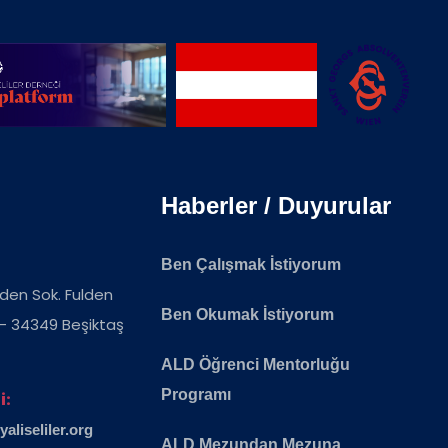
Haberler / Duyurular
Ben Çalışmak İstiyorum
ulden Sok. Fulden
Ben Okumak İstiyorum
 - 34349 Beşiktaş
ALD Öğrenci Mentorluğu
Programı
i:
liseliler.org
ALD Mezundan Mezuna