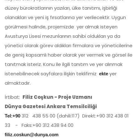
düzey bürokratlarının yazıları, ülke tanıtımı, işbirliği
olanakları ve yeni iş fırsatlarına yer verilecektir. Uygun
görülmesi halinde, projemizde yer almak isteyen
Avusturya Lisesi mezunlarının sahibi oldukları ya da
yönetici olarak görev aldıkları firmalara ve yöneticilerine
de geniş kapsamlı haber olarak yer vermek ve görsel ile
tanıtmak isteriz. Konu ile ilgili tanıtım ve yer alınmak
istenebilinecek sayfalara ilişkin teklifimiz
yer
ekte
almaktadır.
İrtibat:
Filiz Coşkun - Proje Uzmanı
Dünya Gazetesi Ankara Temsilciliği
312 438 55 00 (dahili:117) Direkt:+90 312 438 01
Tel:+90
33 - Faks:+90 312 438 94 00
filiz.coskun@dunya.com