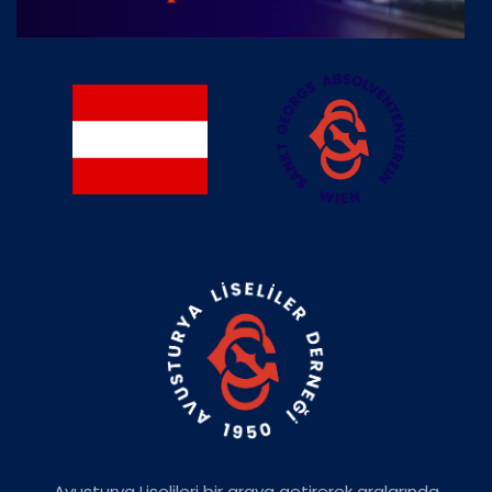
Avusturya Liselileri bir araya getirerek aralarında