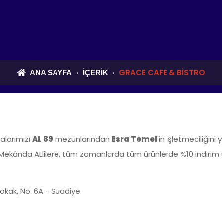
GRACE CAFE & BISTRO
ANA SAYFA
İÇERIK
alarımızı
AL 89
mezunlarından
Esra Temel
'in işletmeciliğini
. Mekânda ALlilere, tüm zamanlarda tüm ürünlerde %10 indiri
okak, No: 6A - Suadiye