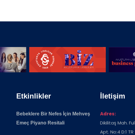
Etkinlikler
İletişim
Adres:
Bebeklere Bir Nefes İçin Mehveş
Dikilitaş Mah. F
Emeç Piyano Resitali
Apt. No:4 D:1 TR