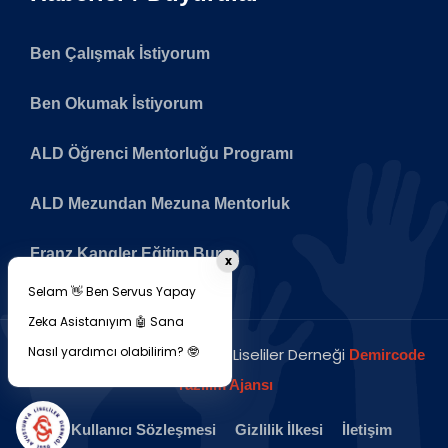
Ben Çalışmak İstiyorum
Ben Okumak İstiyorum
ALD Öğrenci Mentorluğu Programı
ALD Mezundan Mezuna Mentorluk
Franz Kangler Eğitim Bursu
x
Selam 👋 Ben Servus Yapay
Zeka Asistanıyım 🤖 Sana
Nasıl yardımcı olabilirim? 🤓
Copyright © 2026 Avusturya Liseliler Derneği
Demircode
Yazılım Ajansı
Kullanıcı Sözleşmesi
Gizlilik İlkesi
İletişim