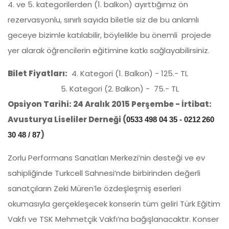
4. ve 5. kategorilerden (1. balkon) ayırttığımız ön
rezervasyonlu, sınırlı sayıda biletle siz de bu anlamlı
geceye bizimle katılabilir, böylelikle bu önemli projede
yer alarak öğrencilerin eğitimine katkı sağlayabilirsiniz.
Bilet Fiyatları:
4. Kategori (1. Balkon) - 125.- TL
5. Kategori (2. Balkon) - 75.- TL
Opsiyon Tarihi: 24 Aralık 2015 Perşembe - İrtibat:
Avusturya Liseliler Derneği (
0533 498 04 35 - 0212
260
)
30 48 / 87
Zorlu Performans Sanatları Merkezi’nin desteği ve ev
sahipliğinde Turkcell Sahnesi’nde birbirinden değerli
sanatçıların Zeki Müren’le özdeşleşmiş eserleri
okumasıyla gerçekleşecek konserin tüm geliri Türk Eğitim
Vakfı ve TSK Mehmetçik Vakfı’na bağışlanacaktır. Konser