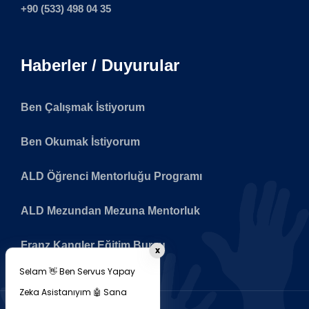
+90 (533) 498 04 35
Haberler / Duyurular
Ben Çalışmak İstiyorum
Ben Okumak İstiyorum
ALD Öğrenci Mentorluğu Programı
ALD Mezundan Mezuna Mentorluk
Franz Kangler Eğitim Bursu
x
Selam 👋 Ben Servus Yapay
Zeka Asistanıyım 🤖 Sana