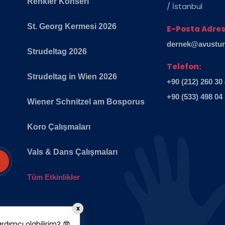
Renkler Konseri
/ İstanbul
St. Georg Kermesi 2026
E-Posta Adres
dernek@avusturya
Strudeltag 2026
Telefon:
Strudeltag in Wien 2026
+90 (212) 260 30
+90 (533) 498 04
Wiener Schnitzel am Bosporus
Koro Çalışmaları
Vals & Dans Çalışmaları
Tüm Etkinlikler
x
dımcı olabilirim? 🤓