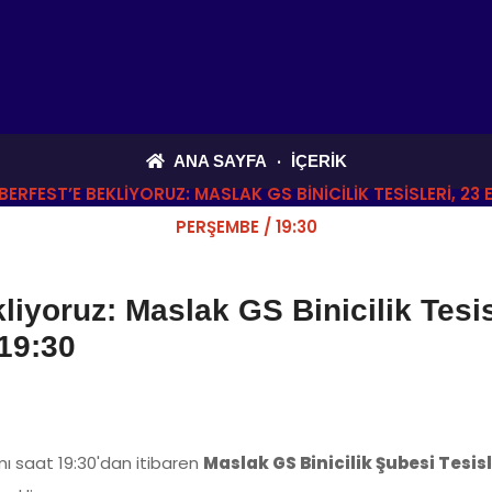
ANA SAYFA
İÇERIK
ERFEST’E BEKLIYORUZ: MASLAK GS BINICILIK TESISLERI, 23 
PERŞEMBE / 19:30
liyoruz: Maslak GS Binicilik Tesis
19:30
 saat 19:30'dan itibaren
Maslak GS Binicilik Şubesi Tesisl