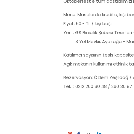
Oktoberfest'e tüm dostlarımızı b
Mönü: Masalarda krudite, kişi baş
Fiyat: 60.- TL / kişi başı
Yer : GS Binicilik Şubesi Tesisleri 
3 Yol Mevkii, Ayazağa - Masl
Katılımcı sayısının tesis kapasite
Açık mekanın kullanımı etkinlik 
Rezervasyon: Özlem Yeşildağ / 
Tel. : 0212 260 30 48 / 260 30