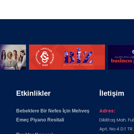
Etkinlikler
İletişim
Adres:
Bebeklere Bir Nefes İçin Mehveş
Dikilitaş Mah. F
Emeç Piyano Resitali
Apt. No:4 D:1 TR