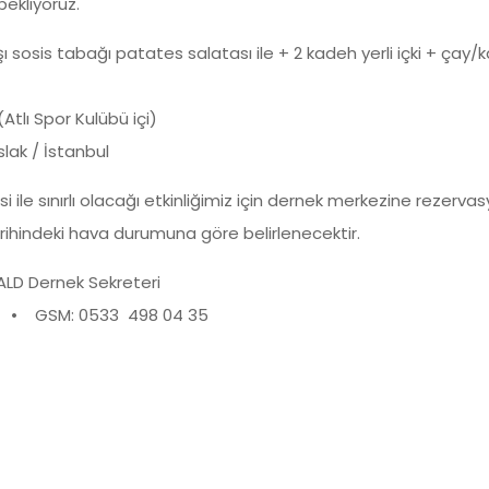
ekliyoruz.
ı sosis tabağı patates salatası ile + 2 kadeh yerli içki + çay/
(Atlı Spor Kulübü içi)
ak / İstanbul
si ile sınırlı olacağı etkinliğimiz için dernek merkezine rezerva
tarihindeki hava durumuna göre belirlenecektir.
ALD Dernek Sekreteri
 87 • GSM: 0533 498 04 35