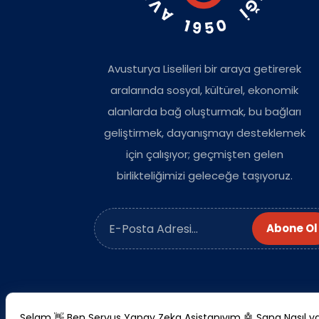
Avusturya Liselileri bir araya getirerek
aralarında sosyal, kültürel, ekonomik
alanlarda bağ oluşturmak, bu bağları
geliştirmek, dayanışmayı desteklemek
için çalışıyor; geçmişten gelen
birlikteliğimizi geleceğe taşıyoruz.
Abone Ol
Selam 👋 Ben Servus Yapay Zeka Asistanıyım 🤖 Sana Nasıl yar