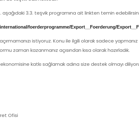
ı vs. aşağıdaki 3.3. teşvik programına ait linkten temin edebilirsini
go-international/foerderprogramme/Export__Foerderung/Export__
kaçırmamanızı istiyoruz. Konu ile ilgili olarak sadece yapmanız
Formu zaman kazanmanız açısından kısa olarak hazırladık.
ekonomisine katkı sağlamak adına size destek olmayı diliyor
et Ofisi