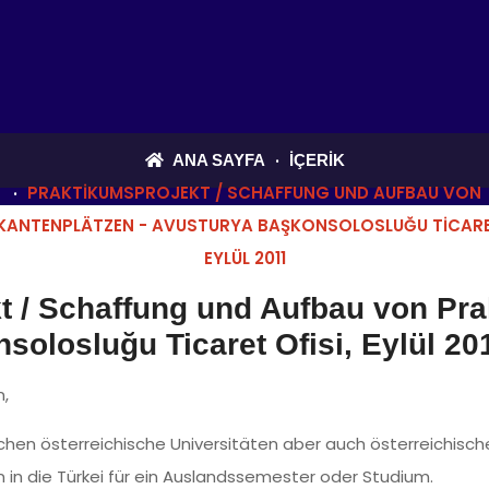
ANA SAYFA
İÇERIK
PRAKTIKUMSPROJEKT / SCHAFFUNG UND AUFBAU VON
KANTENPLÄTZEN - AVUSTURYA BAŞKONSOLOSLUĞU TICARET
EYLÜL 2011
t / Schaffung und Aufbau von Prak
olosluğu Ticaret Ofisi, Eylül 20
,
chen österreichische Universitäten aber auch österreichis
 in die Türkei für ein Auslandssemester oder Studium.