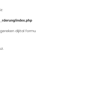
z:
F_rderung/index.php
 gereken dijital formu
uz.