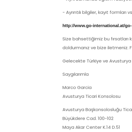
- Ayrıntılı bilgiler, kayıt formlar
http://www.go-international.at/
Size bahsettiğimiz bu fırsatları 
doldurmanız ve bize iletmeniz. 
Gelecekte Türkiye ve Avusturya 
Saygılarımla
Marco Garcia
Avusturya Ticari Konsolosu
Avusturya Başkonsolosluğu Ticar
Büyükdere Cad. 100-102
Maya Akar Center K.14 D.51