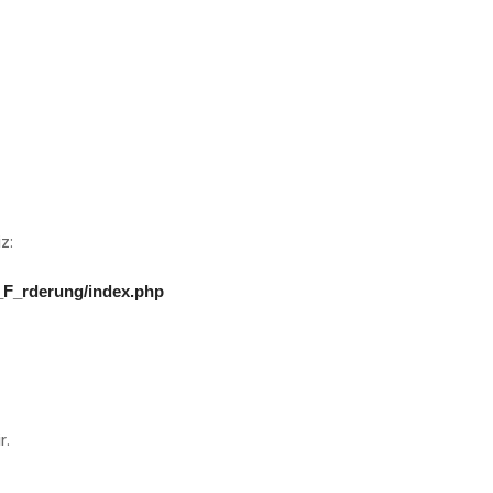
z:
__F_rderung/index.php
r.