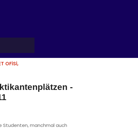
 OFISI,
tikantenplätzen -
11
che Studenten, manchmal auch