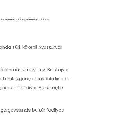
************************
anda Türk kökenli Avusturyalı
lanmanızı istiyoruz: Bir stajyer
r kuruluş genç bir insanla kısa bir
iç ücret ödemiyor. Bu süreçte
 çerçevesinde bu tür faaliyeti