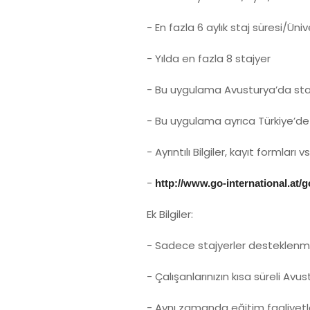
- En fazla 6 aylık staj süresi/Üni
- Yılda en fazla 8 stajyer
- Bu uygulama Avusturya’da staj
- Bu uygulama ayrıca Türkiye’de 
- Ayrıntılı Bilgiler, kayıt formlar
-
http://www.go-international.at
Ek Bilgiler:
- Sadece stajyerler desteklenmi
- Çalışanlarınızın kısa süreli Av
- Aynı zamanda eğitim faaliyetle