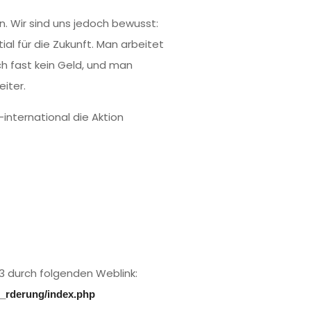
n. Wir sind uns jedoch bewusst:
al für die Zukunft. Man arbeitet
h fast kein Geld, und man
iter.
nternational die Aktion
3 durch folgenden Weblink:
F_rderung/index.php