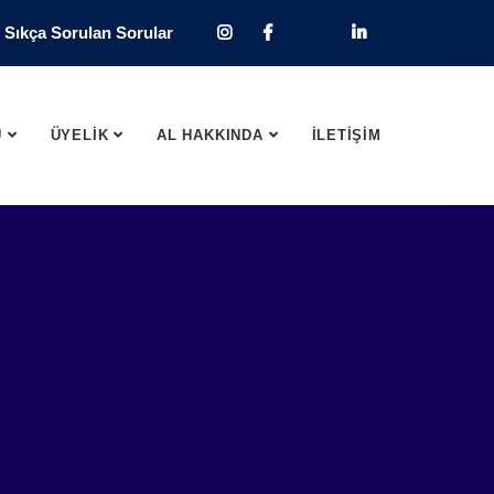
Sıkça Sorulan Sorular
U
ÜYELİK
AL HAKKINDA
İLETİŞİM