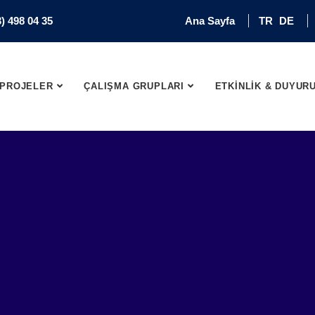
) 498 04 35
Ana Sayfa
TR
DE
PROJELER
ÇALIŞMA GRUPLARI
ETKİNLİK & DUYUR