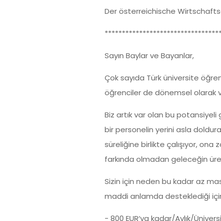
Der österreichische Wirtschafts
*********************************
Sayın Baylar ve Bayanlar,
Çok sayıda Türk üniversite öğren
öğrenciler de dönemsel olarak ve
Biz artık var olan bu potansiyel
bir personelin yerini asla doldura
süreliğine birlikte çalışıyor, o
farkında olmadan geleceğin üret
Sizin için neden bu kadar az mas
maddi anlamda desteklediği iç
- 800 EUR‘ya kadar/Aylık/Ünivers