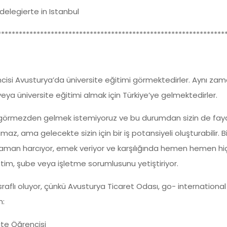
delegierte in Istanbul
****************************************************************
cisi Avusturya’da üniversite eğitimi görmektedirler. Aynı zam
ya üniversite eğitimi almak için Türkiye’ye gelmektedirler.
i görmezden gelmek istemiyoruz ve bu durumdan sizin de fayda
maz, ama gelecekte sizin için bir iş potansiyeli oluşturabilir. Bi
na zaman harcıyor, emek veriyor ve karşılığında hemen hemen h
im, şube veya işletme sorumlusunu yetiştiriyor.
raflı oluyor, çünkü Avusturya Ticaret Odası, go- international
in:
ite Öğrencisi