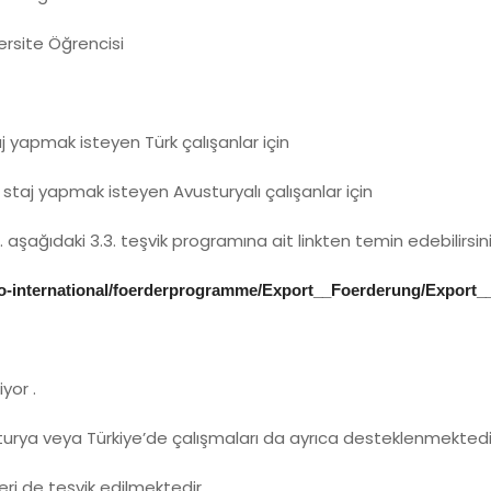
versite Öğrencisi
 yapmak isteyen Türk çalışanlar için
staj yapmak isteyen Avusturyalı çalışanlar için
ı vs. aşağıdaki 3.3. teşvik programına ait linkten temin edebilirsini
/go-international/foerderprogramme/Export__Foerderung/Export
yor .
usturya veya Türkiye’de çalışmaları da ayrıca desteklenmektedi
ri de teşvik edilmektedir.