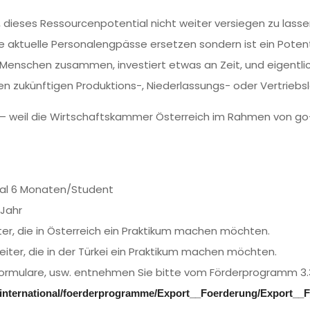
 dieses Ressourcenpotential nicht weiter versiegen zu lasse
ge aktuelle Personalengpässe ersetzen sondern ist ein Potenti
 Menschen zusammen, investiert etwas an Zeit, und eigentlic
 zukünftigen Produktions-, Niederlassungs- oder Vertriebsle
 weil die Wirtschaftskammer Österreich im Rahmen von go-i
t
mal 6 Monaten/Student
 Jahr
iter, die in Österreich ein Praktikum machen möchten.
beiter, die in der Türkei ein Praktikum machen möchten.
formulare, usw. entnehmen Sie bitte vom Förderprogramm 3.
go-international/foerderprogramme/Export__Foerderung/Export__