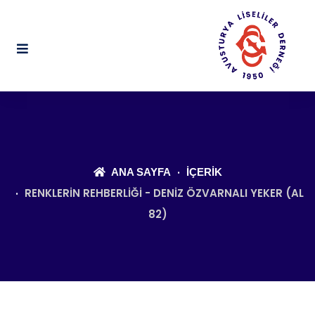
ANA SAYFA
İÇERIK
RENKLERIN REHBERLIĞI - DENIZ ÖZVARNALI YEKER (AL
82)