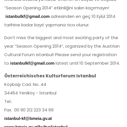
“Season Opening 2014“ etkinliğini sakın kaçırmayın!
adresinden en geç 10 Eylül 2014
istanbulkf@gmail.com
tarihine kadar kayıt yapmanız rica olunur.
Don’t miss the biggest and most exciting party of the
year “Season Opening 2014“, organized by the Austrian
Cultural Forum Istanbul! Please send your registration
to
latest until 10 September 2014.
istanbulkf@gmail.com
Österreichisches Kulturforum Istanbul
Köybaşı Cad. No. 44
34464 Yeniköy - İstanbul
Tel.:
Fax: 00 90 212 223 34 69
istanbul-kf@bmeia.gv.at
www.bmeia.gv.at/kultur/istanbul