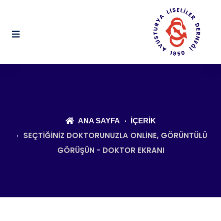
ANA SAYFA
İÇERIK
SEÇTIĞINIZ DOKTORUNUZLA ONLINE, GÖRÜNTÜLÜ
GÖRÜŞÜN - DOKTOR EKRANI