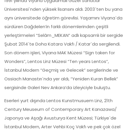
1991 yılında Viyana Uygulamalı Güzel Sanatlar
Üniversitesi`nden yüksek lisansını aldı. 2003`ten bu yana
aynı üniversitede öğretim görevlisi. Yaşamını Viyana`da
sürdüren Dağdelen’in farklı dönemlerinden çeşitli
yerleştirmeleri “Selâm_MEKAN” adlı kapsamlı bir sergide
Şubat 2014`te Doha Katara Vakfı / Katar`da sergilendi.
Son dönem işleri, Viyana MAK Müzesi “Sign taken for
Wonders”, Lentos Linz Müzesi “Ten years Lentos”,
İstanbul Modern “Geçmiş ve Gelecek” sergilerinde ve
Ossiach Manastırı`nda yer aldı, “Yeniden Kuran Bellek”
sergisinde Galeri Nev Ankara’da izleyiciyle buluştu.
Eserleri yurt dışında Lentos Kunstmusuem Linz, 21th
Century Meuseum of Contemporary Art Kanazawa/
Japonya ve Aşağı Avusturya Kent Müzesi; Türkiye`de
İstanbul Modern, Arter Vehbi Koç Vakfı ve pek çok özel