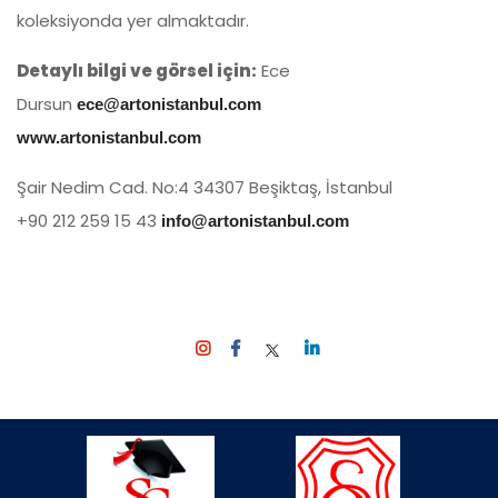
koleksiyonda yer almaktadır.
D
etay
lı bilgi ve görsel için:
Ece
Dursun
ece@artonistanbul.com
www.artonistanbul.com
Şair Nedim Cad. No:4 34307 Beşiktaş, İstanbul
+90 212 259 15 43
info@artonistanbul.com