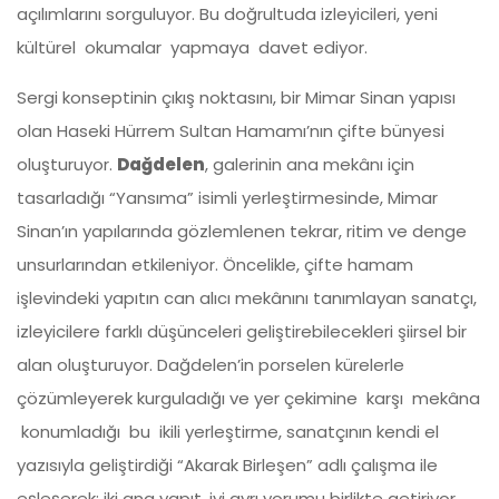
açılımlarını sorguluyor. Bu doğrultuda izleyicileri, yeni
kültürel okumalar yapmaya davet ediyor.
Sergi konseptinin çıkış noktasını, bir Mimar Sinan yapısı
olan Haseki Hürrem Sultan Hamamı’nın çifte bünyesi
oluşturuyor.
Dağdelen
, galerinin ana mekânı için
tasarladığı “Yansıma” isimli yerleştirmesinde, Mimar
Sinan’ın yapılarında gözlemlenen tekrar, ritim ve denge
unsurlarından etkileniyor. Öncelikle, çifte hamam
işlevindeki yapıtın can alıcı mekânını tanımlayan sanatçı,
izleyicilere farklı düşünceleri geliştirebilecekleri şiirsel bir
alan oluşturuyor. Dağdelen’in porselen kürelerle
çözümleyerek kurguladığı ve yer çekimine karşı mekâna
konumladığı bu ikili yerleştirme, sanatçının kendi el
yazısıyla geliştirdiği “Akarak Birleşen” adlı çalışma ile
eşleşerek; iki ana yapıt, iyi ayrı yorumu birlikte getiriyor.