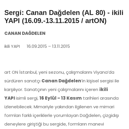
Sergi: Canan Dağdelen (AL 80) - ikili
YAPI (16.09.-13.11.2015 / artON)
CANA
N DAĞDELEN
ikili YAPI 16.09.2015 – 13.11.2015
art ON İstanbul, yeni sezonu, çalışmalarını Viyana’da
sürdüren sanatçı
Canan Dağdelen
’in kişisel sergisi ile
karşılıyor. Sanatçının yeni çalışmalarını içeren
ikili
YAPI
isimli sergi,
16 Eylül – 13 Kasım
tarihleri arasında
izlenebilecek. Mimariyle yakından ilgilenen ve mimari
formları farklı içeriklerle yorumlayan Dağdelen, çizgidışı
deneylere giriştiği bu sergide, formların manevi