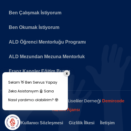
Ben Çalışmak İstiyorum
Ben Okumak İstiyorum
ALD Öğrenci Mentorluğu Programı
ALD Mezundan Mezuna Mentorluk
Franz Kangler Eğitim Bursu
x
Selam 👋 Ben Servus Yapay
Zeka Asistanıyım 🤖 Sana
Nasıl yardımcı olabilirim? 🤓
Copyright © 2026 Avusturya Liseliler Derneği
Demircode
Yazılım Ajansı
Kullanıcı Sözleşmesi
Gizlilik İlkesi
İletişim