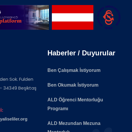
Haberler / Duyurular
Ben Çalışmak İstiyorum
ulden Sok. Fulden
Ben Okumak İstiyorum
 - 34349 Beşiktaş
ALD Öğrenci Mentorluğu
Programı
i:
liseliler.org
ALD Mezundan Mezuna