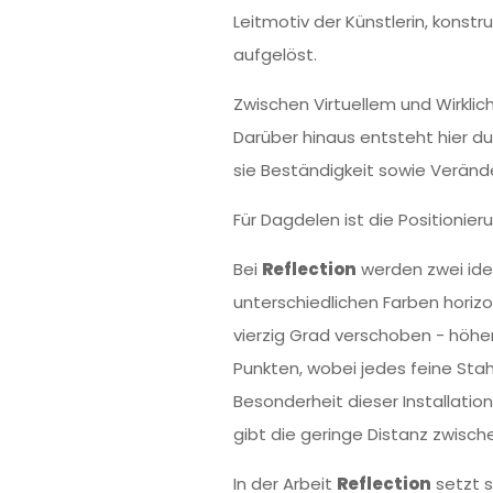
Leitmotiv der Künstlerin, konstru
aufgelöst.
Zwischen Virtuellem und Wirkli
Darüber hinaus entsteht hier d
sie Beständigkeit sowie Verände
Für Dagdelen ist die Positionier
Bei
Reflection
werden zwei iden
unterschiedlichen Farben horiz
vierzig Grad verschoben - höher 
Punkten, wobei jedes feine Stah
Besonderheit dieser Installatio
gibt die geringe Distanz zwisc
In der Arbeit
Reflection
setzt s