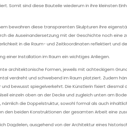
iert. Somit sind diese Bauteile wiederum in ihre kleinsten Einh
chem bewahren diese transparenten Skulpturen ihre eigenst
urch die Auseinandersetzung mit der Geschichte noch eine z
rlichkeit in die Raum- und Zeitkoordinaten reflektiert und de
ung einer Installation im Raum ein wichtiges Anliegen.
te architektonische Formen, jeweils mit achteckigem Grundr
ontal verdreht und schwebend im Raum platziert. Zudem hän
und bewusst spiegelverkehrt. Die Künstlerin fixiert diesmal 
lseil einzeln oben an der Decke und zugleich unten am Boden
n, nämlich die Doppelstruktur, sowohl formal als auch inhalt
hen den beiden Konstruktionen der gesamten Arbeit eine zus
ich Dagdelen, ausgehend von der Architektur eines historisc