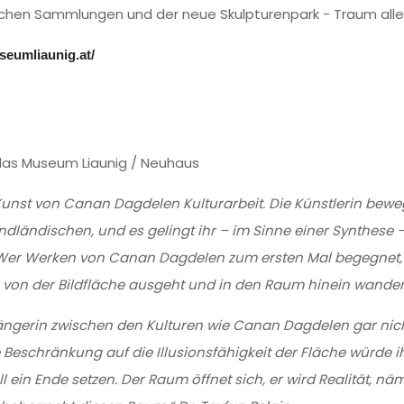
schen Sammlungen und der neue Skulpturenpark - Traum aller
seumliaunig.at/
das Museum Liaunig / Neuhaus
ie Kunst von Canan Dagdelen Kulturarbeit. Die Künstlerin bewe
dländischen, und es gelingt ihr – im Sinne einer Synthese –
Wer Werken von Canan Dagdelen zum ersten Mal begegnet, is
as von der Bildfläche ausgeht und in den Raum hinein wandert
nzgängerin zwischen den Kulturen wie Canan Dagdelen gar nic
 Beschränkung auf die Illusionsfähigkeit der Fläche würde 
l ein Ende setzen. Der Raum öffnet sich, er wird Realität, 