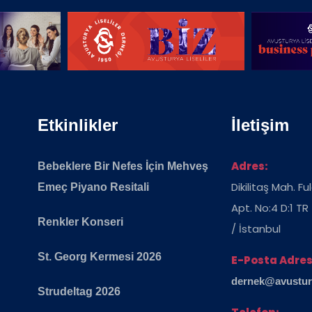
Etkinlikler
İletişim
Adres:
Bebeklere Bir Nefes İçin Mehveş
Dikilitaş Mah. F
Emeç Piyano Resitali
Apt. No:4 D:1 TR
Renkler Konseri
/ İstanbul
St. Georg Kermesi 2026
E-Posta Adres
dernek@avusturya
Strudeltag 2026