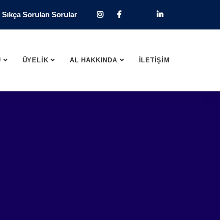
Sıkça Sorulan Sorular
U
ÜYELİK
AL HAKKINDA
İLETİŞİM