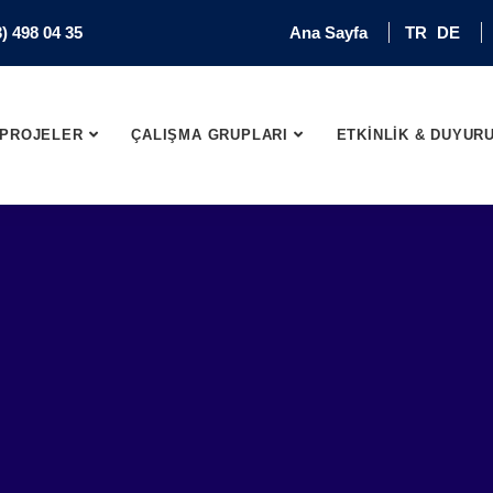
) 498 04 35
Ana Sayfa
TR
DE
PROJELER
ÇALIŞMA GRUPLARI
ETKİNLİK & DUYUR