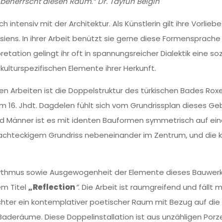
beherrscht diesen Raum.“ Dr. Tayfun Belgin
intensiv mit der Architektur. Als Künstlerin gilt ihre Vorlie
siens. In ihrer Arbeit benützt sie gerne diese Formensprache 
retation gelingt ihr oft in spannungsreicher Dialektik eine 
kulturspezifischen Elemente ihrer Herkunft.
len Arbeiten ist die Doppelstruktur des türkischen Bades Ro
m 16. Jhdt. Dagdelen fühlt sich vom Grundrissplan dieses G
d Männer ist es mit identen Bauformen symmetrisch auf ein
achteckigem Grundriss nebeneinander im Zentrum, und die 
thmus sowie Ausgewogenheit der Elemente dieses Bauwerkes
em Titel
„Reflection
“
. Die Arbeit ist raumgreifend und fällt m
trachter ein kontemplativer poetischer Raum mit Bezug auf die
eräume. Diese Doppelinstallation ist aus unzähligen Porze