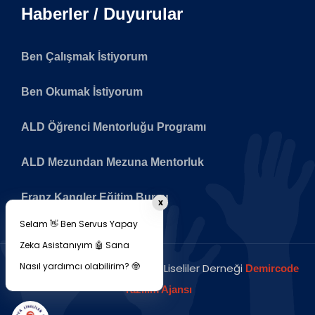
Haberler / Duyurular
Ben Çalışmak İstiyorum
Ben Okumak İstiyorum
ALD Öğrenci Mentorluğu Programı
ALD Mezundan Mezuna Mentorluk
Franz Kangler Eğitim Bursu
x
Selam 👋 Ben Servus Yapay
Zeka Asistanıyım 🤖 Sana
Nasıl yardımcı olabilirim? 🤓
Copyright © 2026 Avusturya Liseliler Derneği
Demircode
Yazılım Ajansı