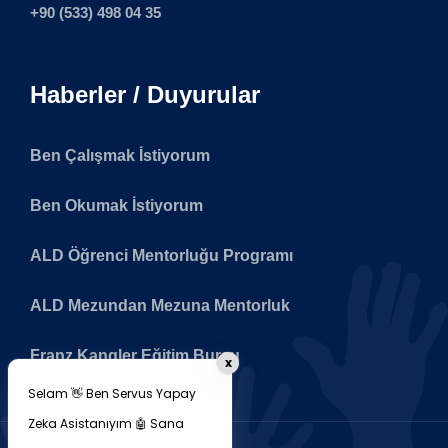
+90 (533) 498 04 35
Haberler / Duyurular
Ben Çalışmak İstiyorum
Ben Okumak İstiyorum
ALD Öğrenci Mentorluğu Programı
ALD Mezundan Mezuna Mentorluk
Franz Kangler Eğitim Bursu
x
Selam 👋 Ben Servus Yapay
Zeka Asistanıyım 🤖 Sana