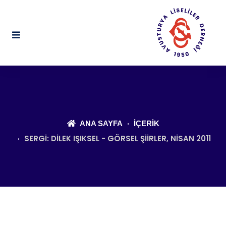
ANA SAYFA
İÇERIK
SERGI: DILEK IŞIKSEL - GÖRSEL ŞIIRLER, NISAN 2011