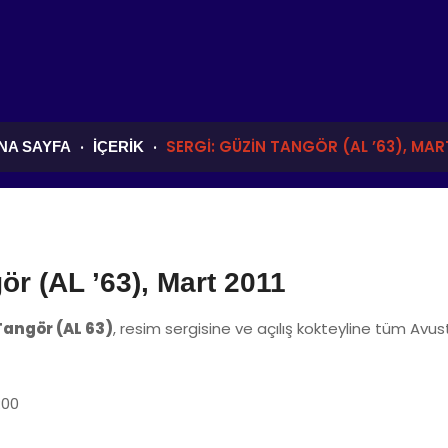
SERGI: GÜZIN TANGÖR (AL ’63), MART
NA SAYFA
İÇERIK
ör (AL ’63), Mart 2011
Tangör (AL 63)
, resim sergisine ve açılış kokteyline tüm Avustu
:00