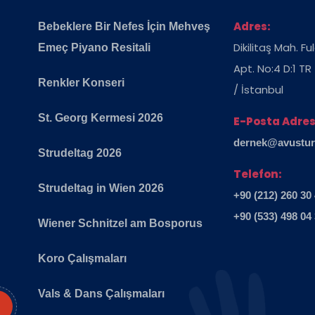
Adres:
Bebeklere Bir Nefes İçin Mehveş
Dikilitaş Mah. F
Emeç Piyano Resitali
Apt. No:4 D:1 TR
Renkler Konseri
/ İstanbul
St. Georg Kermesi 2026
E-Posta Adres
dernek@avusturya
Strudeltag 2026
Telefon:
Strudeltag in Wien 2026
+90 (212) 260 30
+90 (533) 498 04
Wiener Schnitzel am Bosporus
Koro Çalışmaları
Vals & Dans Çalışmaları