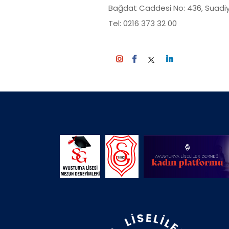
Bağdat Caddesi No: 436, Suadiy
Tel: 0216 373 32 00