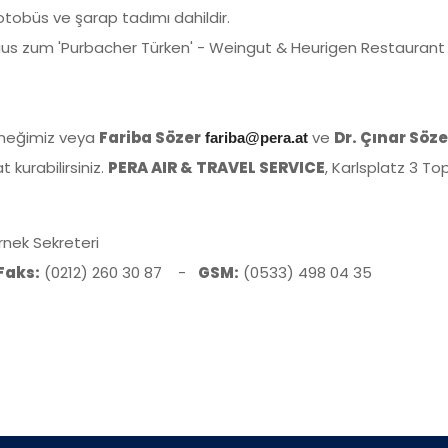
l otobüs ve şarap tadımı dahildir.
us zum 'Purbacher Türken' - Weingut & Heurigen Restaurant
rneğimiz veya
Fariba Sözer
ve
Dr. Çınar Söze
fariba@pera.at
at kurabilirsiniz.
PERA AIR & TRAVEL SERVICE
, Karlsplatz 3 To
rnek Sekreteri
 Faks:
(0212) 260 30 87 -
GSM:
(0533) 498 04 35