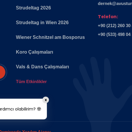
dernek@avusturya
Strudeltag 2026
Telefon:
Strudeltag in Wien 2026
+90 (212) 260 30
+90 (533) 498 04
Wiener Schnitzel am Bosporus
Koro Çalışmaları
Vals & Dans Çalışmaları
Tüm Etkinlikler
x
dımcı olabilirim? 🤓
Demircode Yazılım Ajansı