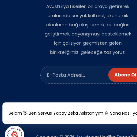
Avusturya Liselileri bir araya getirerek
aralarında sosyal, kültürel, ekonomik
alanlarda bağ oluşturmak, bu bağları
geliştirmek, dayanışmayı desteklemek
için çalışıyor; geçmişten gelen
birlikteliğimizi geleceğe taşıyoruz.
Abone Ol
Selam 👋 Ben Servus Yapay Zeka Asistanıyım 🤖 Sana Nasıl yar
Copyright © 2026 Avusturya Liseliler Derneği