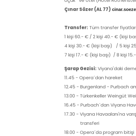
Uçak ve otel (Hotel Rothenstei
Çınar Sözer (AL 77)
cinar.soez
Transfer:
Tüm transfer fiyatları 
1 kişi 60.- € / 2 kişi 40.- € (kişi b
4 kişi 30.- € (kişi başı) / 5 kişi 2
7 kişi 17.- € (kişi başı) / 8 kişi 15
Şarap Gezisi:
Viyana'daki derne
11.45 - Opera´dan hareket
12.45 - Burgenland - Purbach am
13.00 - Türkenkeller Weingüt W
16.45 - Purbach´dan Viyana Hav
17.30 - Viyana Havaalanı'na var
transferi
18.00 - Opera´da program bitişi