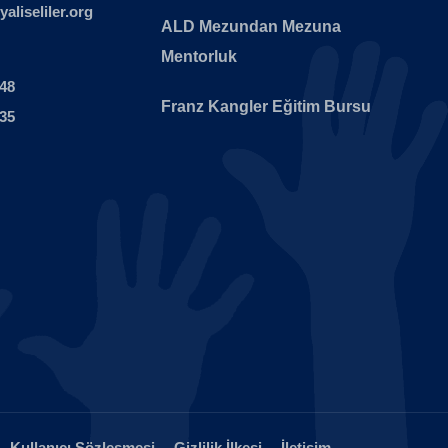
liseliler.org
ALD Mezundan Mezuna
Mentorluk
 48
Franz Kangler Eğitim Bursu
 35
Kullanıcı Sözleşmesi
Gizlilik İlkesi
İletişim