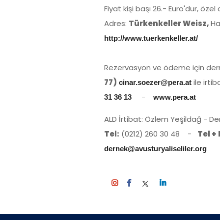
Fiyat kişi başı 26.- Euro'dur, öze
Adres:
Türkenkeller Weisz,
Ha
http://www.tuerkenkeller.at/
Rezervasyon ve ödeme için de
77)
ile irtib
cinar.soezer@pera.at
-
31 36 13
www.pera.at
ALD İrtibat: Özlem Yeşildağ - De
Tel:
(0212) 260 30 48 -
Tel +
dernek@avusturyaliseliler.org