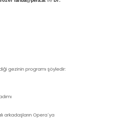
Sözer
ve
Dr.
fariba@pera.at
iği gezinin programı şöyledir:
adımı
lı arkadaşların Opera´ya