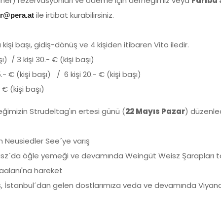
ner) rezervasyonları ve ödeme için derneğimiz veya
Fariba 
ile irtibat kurabilirsiniz.
er@pera.at
kişi başı, gidiş-dönüş ve 4 kişiden itibaren Vito iledir.
aşı) / 3 kişi 30.- € (kişi başı)
5.- € (kişi başı) / 6 kişi 20.- € (kişi başı)
.- € (kişi başı)
ğimizin Strudeltag'ın ertesi günü (
22 Mayıs Pazar
) düzenled
 Neusiedler See´ye varış
eisz´da öğle yemeği ve devamında Weingüt Weisz Şarapları t
aalanı'na hareket
ış, İstanbul´dan gelen dostlarımıza veda ve devamında Viyana