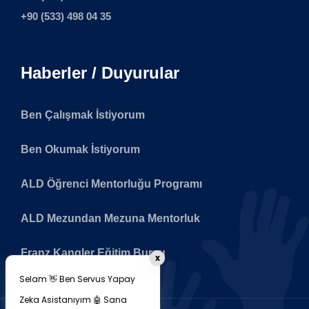
+90 (533) 498 04 35
Haberler / Duyurular
Ben Çalışmak İstiyorum
Ben Okumak İstiyorum
ALD Öğrenci Mentorluğu Programı
ALD Mezundan Mezuna Mentorluk
Franz Kangler Eğitim Bursu
x
Selam 👋 Ben Servus Yapay
Zeka Asistanıyım 🤖 Sana