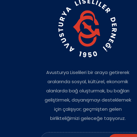
Avusturya Liselileri bir araya getirerek
aralarında sosyal, kültürel, ekonomik
alanlarda bağ oluşturmak, bu bağları
geliştirmek, dayanışmayı desteklemek
için çalışıyor; geçmişten gelen
birlikteliğimizi geleceğe taşıyoruz.