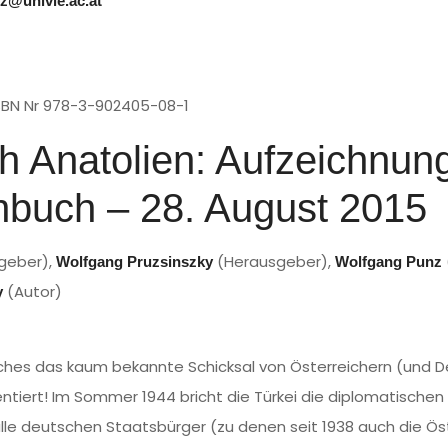
z@univie.ac.at
ISBN Nr 978-3-902405-08-1
h Anatolien: Aufzeichnun
buch – 28. August 2015
geber),
(Herausgeber),
Wolfgang Pruzsinszky
Wolfgang Punz
(Autor)
y
lches das kaum bekannte Schicksal von Österreichern (und D
tiert! Im Sommer 1944 bricht die Türkei die diplomatische
lle deutschen Staatsbürger (zu denen seit 1938 auch die Ös