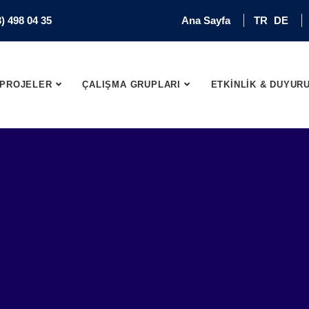
) 498 04 35
Ana Sayfa
TR
DE
PROJELER
ÇALIŞMA GRUPLARI
ETKİNLİK & DUYUR