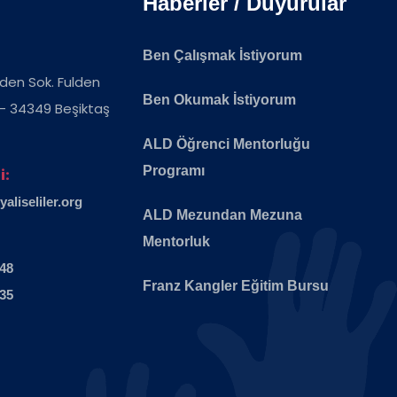
Haberler / Duyurular
Ben Çalışmak İstiyorum
ulden Sok. Fulden
Ben Okumak İstiyorum
 - 34349 Beşiktaş
ALD Öğrenci Mentorluğu
Programı
i:
liseliler.org
ALD Mezundan Mezuna
Mentorluk
 48
Franz Kangler Eğitim Bursu
 35