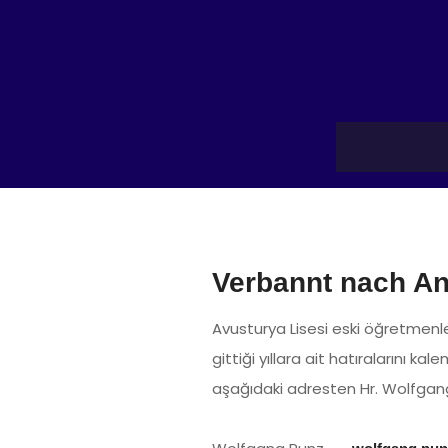
Verbannt nach Ana
Avusturya Lisesi eski öğretmen
gittiği yıllara ait hatıralarını kale
aşağıdaki adresten Hr. Wolfgang P