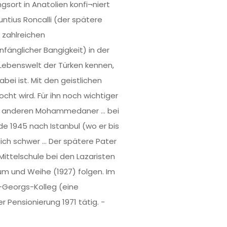
ort in Anatolien konfi¬niert
untius Roncalli (der spätere
 zahlreichen
fänglicher Bangigkeit) in der
Lebenswelt der Türken kennen,
ei ist. Mit den geistlichen
ht wird. Für ihn noch wichtiger
der anderen Mohammedaner … bei
de 1945 nach Istanbul (wo er bis
lich schwer … Der spätere Pater
Mittelschule bei den Lazaristen
ium und Weihe (1927) folgen. Im
.-Georgs-Kolleg (eine
er Pensionierung 1971 tätig. -