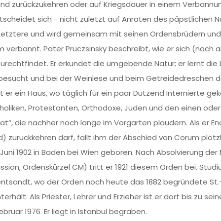
d zurückzukehren oder auf Kriegsdauer in einem Verbannungs
tscheidet sich - nicht zuletzt auf Anraten des päpstlichen N
s Letztere und wird gemeinsam mit seinen Ordensbrüdern und
erbannt. Pater Pruczsinsky beschreibt, wie er sich (nach an
chtfindet. Er erkundet die umgebende Natur; er lernt die 
besucht und bei der Weinlese und beim Getreidedreschen dab
 ein Haus, wo täglich für ein paar Dutzend Internierte gekoc
atholiken, Protestanten, Orthodoxe, Juden und den einen o
at“, die nachher noch lange im Vorgarten plaudern. Als er En
) zurückkehren darf, fällt ihm der Abschied von Corum plötz
. Juni 1902 in Baden bei Wien geboren. Nach Absolvierung der 
ission, Ordenskürzel CM) tritt er 1921 diesem Orden bei. Stud
l entsandt, wo der Orden noch heute das 1882 begründete St
erhält. Als Priester, Lehrer und Erzieher ist er dort bis zu sein
ebruar 1976. Er liegt in Istanbul begraben.