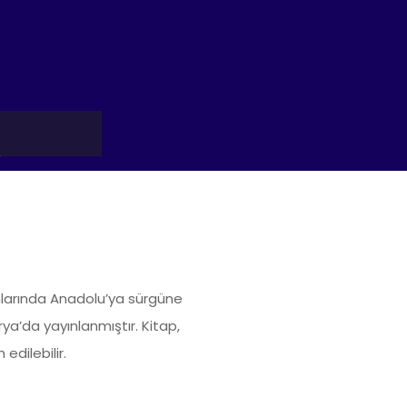
Y
onlarında Anadolu’ya sürgüne
ya’da yayınlanmıştır. Kitap,
edilebilir.