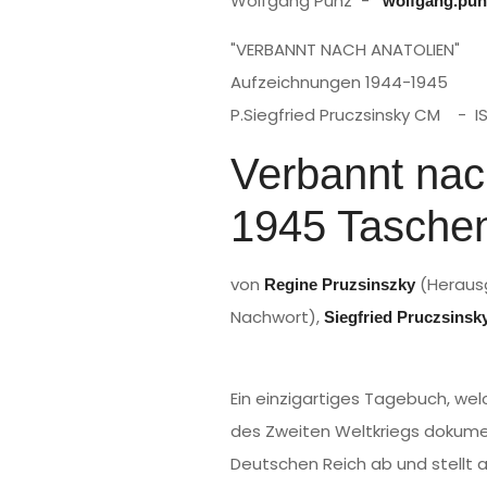
Wolfgang Punz -
wolfgang.pun
"VERBANNT NACH ANATOLIEN"
Aufzeichnungen 1944-1945
P.Siegfried Pruczsinsky CM - 
Verbannt nac
1945 Taschen
von
(Heraus
Regine Pruzsinszky
Nachwort),
Siegfried Pruczsinsk
Ein einzigartiges Tagebuch, we
des Zweiten Weltkriegs dokumen
Deutschen Reich ab und stellt a