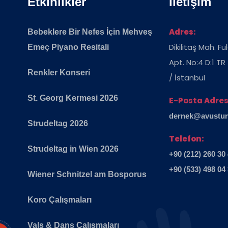
Etkinlikler
İletişim
Adres:
Bebeklere Bir Nefes İçin Mehveş
Dikilitaş Mah. F
Emeç Piyano Resitali
Apt. No:4 D:1 TR
Renkler Konseri
/ İstanbul
St. Georg Kermesi 2026
E-Posta Adres
dernek@avusturya
Strudeltag 2026
Telefon:
Strudeltag in Wien 2026
+90 (212) 260 30
+90 (533) 498 04
Wiener Schnitzel am Bosporus
Koro Çalışmaları
Vals & Dans Çalışmaları