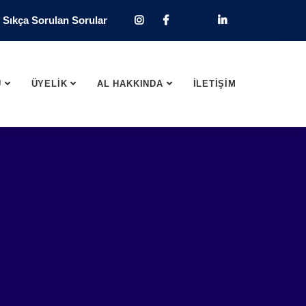
Sıkça Sorulan Sorular
U
ÜYELİK
AL HAKKINDA
İLETİŞİM