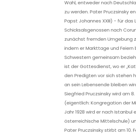
Wahl, entweder nach Deutschlan
zu werden. Pater Pruczsinsky en
Papst Johannes XXIII) - für da
Schicksalsgenossen nach Corum v
zunächst fremden Umgebung zure
indem er Markttage und Feiern 
Schwestern gemeinsam bezieht er
ist der Gottesdienst, wo er „K
den Predigten vor sich stehen h
an sein Lebensende bleiben wird
Siegfried Pruczsinsky wird am 8
(eigentlich: Kongregation der M
Jahr 1928 wird er nach Istanbu
österreichische Mittelschule) unt
Pater Pruczsinsky stirbt am 10. F