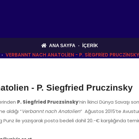
ANA SAYFA
İÇERIK
VERBANNT NACH ANATOLIEN - P. SIEGFRIED PRUCZINSK
tolien - P. Siegfried Pruczinsky
lerinden
P. Siegfried Pruczsinsky
’nin İkinci Dünya Savaşı s
me aldığı “
Verbannt nach Anatolien
” Ağustos 2015’te Avustur
unz ile yazışarak posta bedeli dahil 20.-€ karşılığında temin 