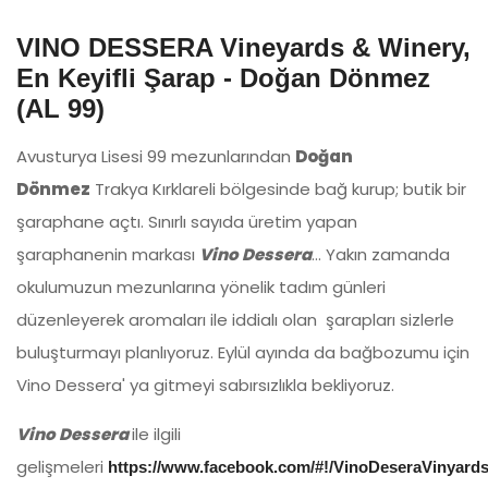
VINO DESSERA Vineyards & Winery,
En Keyifli Şarap - Doğan Dönmez
(AL 99)
Avusturya Lisesi 99 mezunlarından
Doğan
Dönmez
Trakya Kırklareli bölgesinde bağ kurup; butik bir
şaraphane açtı. Sınırlı sayıda üretim yapan
şaraphanenin markası
Vino Dessera
… Yakın zamanda
okulumuzun mezunlarına yönelik tadım günleri
düzenleyerek aromaları ile iddialı olan şarapları sizlerle
buluşturmayı planlıyoruz. Eylül ayında da bağbozumu için
Vino Dessera' ya gitmeyi sabırsızlıkla bekliyoruz.
Vino Dessera
ile ilgili
gelişmeleri
https://www.facebook.com/#!/VinoDeseraVinyard