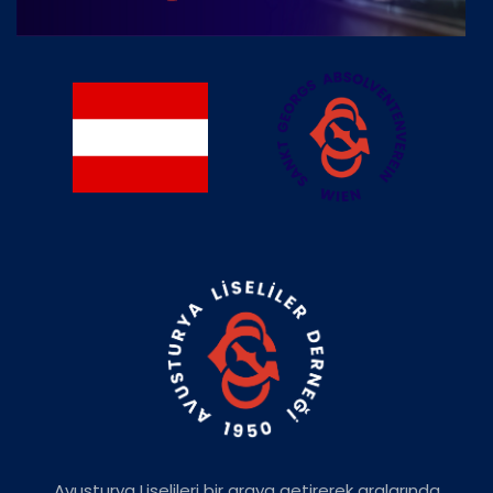
Avusturya Liselileri bir araya getirerek aralarında